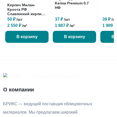
Kerma Premium 0.7
Кирпич Милан-
НФ
Кроста РФ
Славянский кирпич
1 НФ
50 ₽
37 ₽
39 ₽
/шт
/шт
/ш
2 550 ₽
1 887 ₽
1 989 
/м²
/м²
В корзину
В корзину
В 
О компании
БРИКС — ведущий поставщик облицовочных
материалов. Мы предлагаем широкий