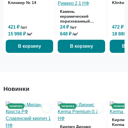
Клинкер № 14
Klinker
Камень
керамический
поризованный
Римкер 2,1 НФ
421 ₽
24 ₽
472 ₽
/шт
/шт
/
15 998 ₽
648 ₽
18 880
/м²
/м²
В корзину
В корзину
В 
Новинки
новинка
новинка
новинка
Кирпич
Kerma P
Кирпич Дионис