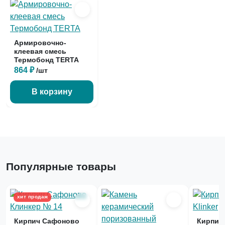
Армировочно-
клеевая смесь
Термобонд TERTA
864 ₽
/шт
В корзину
Популярные товары
хит продаж
Кирпич Сафоново
Кирпич 