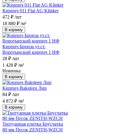
Кирпич 011 Flat AG Klinker
472 ₽
/шт
18 880 ₽
/м²
В корзину
Кирпич Бронза ут.ст.
Воротынский кирпич 1 НФ
28 ₽
/шт
1 428 ₽
/м²
Новинка
В корзину
Кирпич Baksteen Лир
84 ₽
/шт
4 872 ₽
/м²
В корзину
Тротуарная плитка Брусчатка
80 мм Песок ZENITH-WZCH