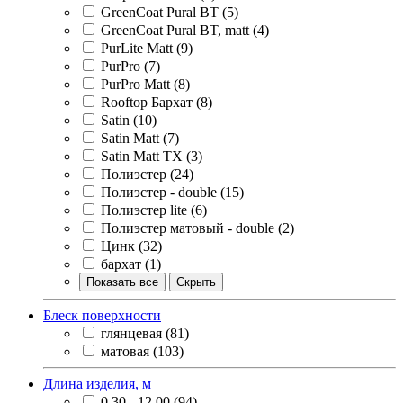
GreenCoat Pural BT
(5)
GreenCoat Pural BT, matt
(4)
PurLite Matt
(9)
PurPro
(7)
PurPro Matt
(8)
Rooftop Бархат
(8)
Satin
(10)
Satin Matt
(7)
Satin Matt TX
(3)
Полиэстер
(24)
Полиэстер - double
(15)
Полиэстер lite
(6)
Полиэстер матовый - double
(2)
Цинк
(32)
бархат
(1)
Показать все
Скрыть
Блеск поверхности
глянцевая
(81)
матовая
(103)
Длина изделия, м
0,30 - 12,00
(94)