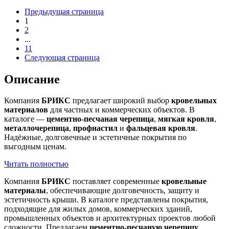
Предыдущая страница
1
2
...
11
Следующая страница
Описание
Компания
БРИКС
предлагает широкий выбор
кровельных
материалов
для частных и коммерческих объектов. В
каталоге —
цементно-песчаная черепица
,
мягкая кровля
,
металлочерепица
,
профнастил
и
фальцевая кровля
.
Надёжные, долговечные и эстетичные покрытия по
выгодным ценам.
Читать полностью
Компания
БРИКС
поставляет современные
кровельные
материалы
, обеспечивающие долговечность, защиту и
эстетичность крыши. В каталоге представлены покрытия,
подходящие для жилых домов, коммерческих зданий,
промышленных объектов и архитектурных проектов любой
сложности. Предлагаем
цементно-песчаную черепицу
,