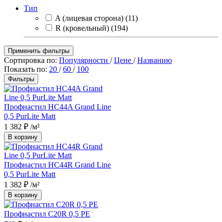
Тип
A (лицевая сторона)
(11)
R (кровельный)
(194)
Применить фильтры
Сортировка по:
Популярности
/
Цене
/
Названию
Показать по:
20
/
60
/
100
Фильтры
Профнастил НС44A Grand Line
0,5 PurLite Matt
1 382 ₽
/м²
В корзину
Профнастил НС44R Grand Line
0,5 PurLite Matt
1 382 ₽
/м²
В корзину
Профнастил С20R 0,5 PE