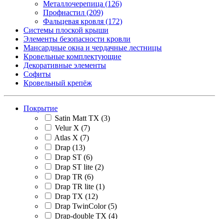
Металлочерепица
(126)
Профнастил
(209)
Фальцевая кровля
(172)
Системы плоской крыши
Элементы безопасности кровли
Мансардные окна и чердачные лестницы
Кровельные комплектующие
Декоративные элементы
Софиты
Кровельный крепёж
Покрытие
Satin Matt TX
(3)
Velur X
(7)
Atlas X
(7)
Drap
(13)
Drap ST
(6)
Drap ST lite
(2)
Drap TR
(6)
Drap TR lite
(1)
Drap TX
(12)
Drap TwinColor
(5)
Drap-double TX
(4)