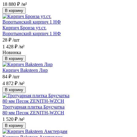
18 880 ₽
/м²
В корзину
Кирпич Бронза ут.ст.
Воротынский кирпич 1 НФ
28 ₽
/шт
1 428 ₽
/м²
Новинка
В корзину
Кирпич Baksteen Лир
84 ₽
/шт
4 872 ₽
/м²
В корзину
Тротуарная плитка Брусчатка
80 мм Песок ZENITH-WZCH
1 520 ₽
/м²
В корзину