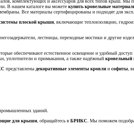
лов, комплектующих и аксессуаров для всех типов крыш. Мы п
ли. В нашем каталоге вы можете
купить кровельные материа
ембраны. Все материалы сертифицированы и подходят для эксп
системы плоской крыши
, включающие теплоизоляцию, гидрои
 снегозадержатели, лестницы, переходные мостики и другие изд
которые обеспечивают естественное освещение и удобный доступ
ки, уплотнители и примыкания, а также надёжный
кровельный 
КС
представлены
декоративные элементы кровли
и
софиты
, 
 промышленных зданий.
ующие для крыши
, обращайтесь в
БРИКС
. Мы поможем подобра