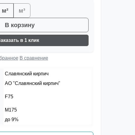
м²
м³
В корзину
Заказать в 1 клик
збранное
В сравнение
Славянский кирпич
АО "Славянский кирпич"
F75
М175
до 9%