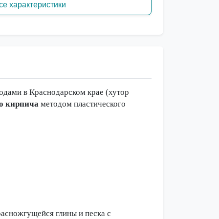
се характеристики
одами в Краснодарском крае (хутор
го кирпича
методом пластического
расножгущейся глины и песка с