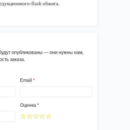
дукционного-flash обжига.
 будут опубликованы — они нужны нам,
сть заказа.
Email
*
Оценка
*
☆
☆
☆
☆
☆