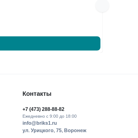
Кирпич Дио
37 ₽
/шт
1 887 ₽
/м²
Контакты
+7 (473) 288-88-82
Ежедневно с 9:00 до 18:00
info@briks1.ru
ул. Урицкого, 75, Воронеж