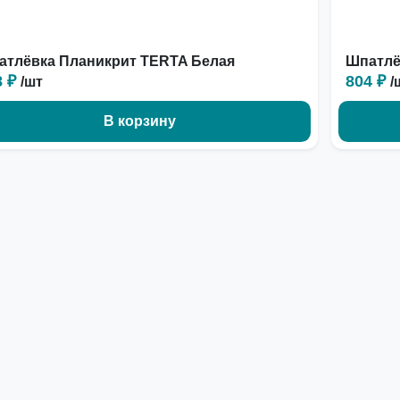
атлёвка Планикрит TERTA Белая
Шпатлё
8 ₽
804 ₽
/шт
/
В корзину