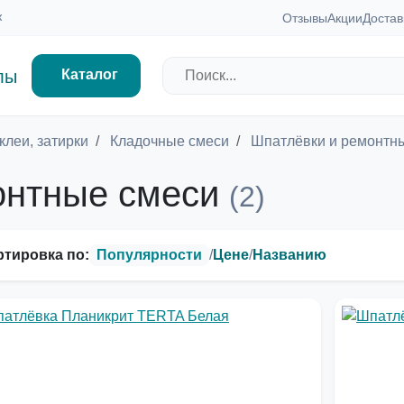
ж
Отзывы
Акции
Достав
Каталог
клеи, затирки
Кладочные смеси
Шпатлёвки и ремонтн
онтные смеси
(2)
тировка по:
Популярности
/
Цене
/
Названию