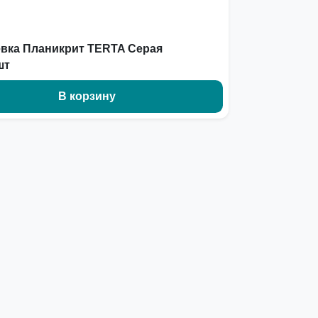
вка Планикрит TERTA Серая
шт
В корзину