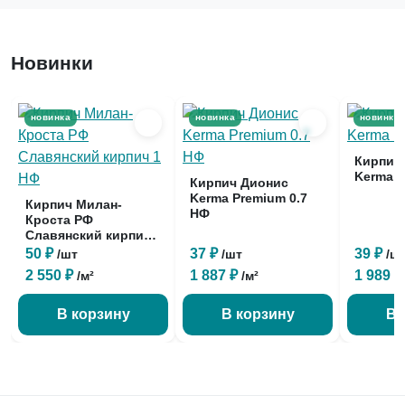
Новинки
новинка
новинка
новинка
Кирпич
Kerma P
Кирпич Дионис
Kerma Premium 0.7
Кирпич Милан-
НФ
Кроста РФ
Славянский кирпич
1 НФ
50 ₽
37 ₽
39 ₽
/шт
/шт
/ш
2 550 ₽
1 887 ₽
1 989 
/м²
/м²
В корзину
В корзину
В 