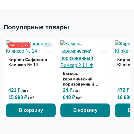
Популярные товары
хит продаж
Кирпич Сафоново
Кирпич 
Клинкер № 14
Klinker
Камень
керамический
поризованный
Римкер 2,1 НФ
421 ₽
24 ₽
472 ₽
/шт
/шт
/
15 998 ₽
648 ₽
18 880
/м²
/м²
В корзину
В корзину
В 