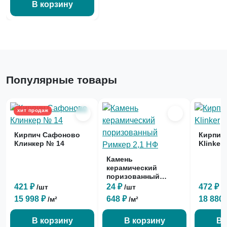
В корзину
Популярные товары
хит продаж
Кирпич Сафоново
Кирпич 
Клинкер № 14
Klinker
Камень
керамический
поризованный
Римкер 2,1 НФ
421 ₽
24 ₽
472 ₽
/шт
/шт
/
15 998 ₽
648 ₽
18 880
/м²
/м²
В корзину
В корзину
В 