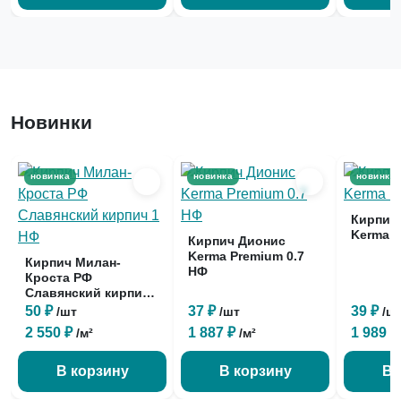
Новинки
новинка
новинка
новинка
Кирпич
Kerma P
Кирпич Дионис
Kerma Premium 0.7
Кирпич Милан-
НФ
Кроста РФ
Славянский кирпич
1 НФ
50 ₽
37 ₽
39 ₽
/шт
/шт
/ш
2 550 ₽
1 887 ₽
1 989 
/м²
/м²
В корзину
В корзину
В 