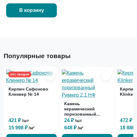
В корзину
Популярные товары
хит продаж
Кирпич Сафоново
Кирпич 
Клинкер № 14
Klinker
Камень
керамический
поризованный
Римкер 2,1 НФ
421 ₽
24 ₽
472 ₽
/шт
/шт
/
15 998 ₽
648 ₽
18 880
/м²
/м²