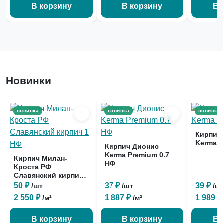
В корзину
В корзину
В 
Новинки
новинка
новинка
новинка
Кирпич
Kerma P
Кирпич Дионис
Kerma Premium 0.7
Кирпич Милан-
НФ
Кроста РФ
Славянский кирпич
1 НФ
50 ₽
37 ₽
39 ₽
/шт
/шт
/ш
2 550 ₽
1 887 ₽
1 989 
/м²
/м²
В корзину
В корзину
В 