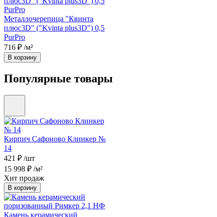
Металлочерепица "Квинта
плюс3D" ("Kvinta plus3D") 0,5
PurPro
716 ₽
/м²
В корзину
Популярные товары
Кирпич Сафоново Клинкер №
14
421 ₽
/шт
15 998 ₽
/м²
Хит продаж
В корзину
Камень керамический