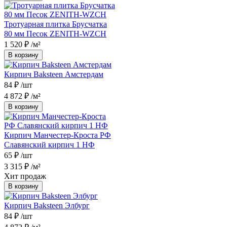
Тротуарная плитка Брусчатка
80 мм Песок ZENITH-WZCH
1 520 ₽
/м²
В корзину
Кирпич Baksteen Амстердам
84 ₽
/шт
4 872 ₽
/м²
В корзину
Кирпич Манчестер-Кроста РФ
Славянский кирпич 1 НФ
65 ₽
/шт
3 315 ₽
/м²
Хит продаж
В корзину
Кирпич Baksteen Элбург
84 ₽
/шт