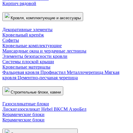
Кирпич рядовой
Кровля, комплектующие и аксессуары
Декоративные элементы
Кровельный крепёж
Софиты
Кровельные комплектующие
Мансардные окна и чердачные лестницы
Элементы безопасности кровли
Системы плоской крыши
Кровельные материалы
Фальцевая кровля
Профнастил
Металлочерепица
Мягкая
кровля
Цементно-песчаная черепица
Строительные блоки, камни
Газосиликатные блоки
Лискигазосиликат
Hebel
ВКСМ
АэроБел
Керамические блоки
Керамические блоки