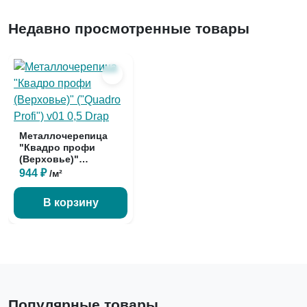
Недавно просмотренные товары
Металлочерепица
"Квадро профи
(Верховье)"
("Quadro Profi") v...
944 ₽
/м²
В корзину
Популярные товары