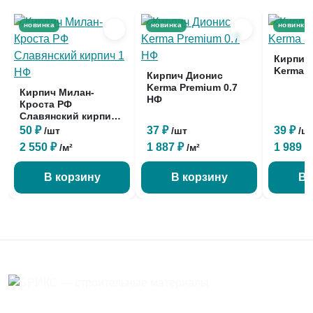
новинка
новинка
новинка
Кирпич
Kerma P
Кирпич Дионис
Kerma Premium 0.7
Кирпич Милан-
НФ
Кроста РФ
Славянский кирпич
1 НФ
50 ₽
37 ₽
39 ₽
/шт
/шт
/ш
2 550 ₽
1 887 ₽
1 989 
/м²
/м²
В корзину
В корзину
В 