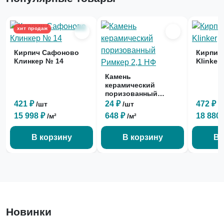
хит продаж
Кирпич Сафоново
Кирпич 
Клинкер № 14
Klinker
Камень
керамический
поризованный
Римкер 2,1 НФ
421 ₽
24 ₽
472 ₽
/шт
/шт
/
15 998 ₽
648 ₽
18 880
/м²
/м²
В корзину
В корзину
В 
Новинки