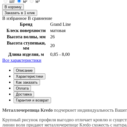
шт
м²
м³
В корзину
Заказать в 1 клик
В избранное
В сравнение
Бренд
Grand Line
Блеск поверхности
матовая
Высота волны, мм
26
Высота ступеньки,
20
мм
Длина изделия, м
0,85 - 8,00
Все характеристики
Описание
Характеристики
Как заказать
Оплата
Доставка
Гарантия и возврат
Металлочерепица Kredo
подчеркнет индивидуальность Вашег
Крупный рисунок профиля выгодно отличает кровлю и существ
линии волн придают металлочерепице Kredo схожесть с натур