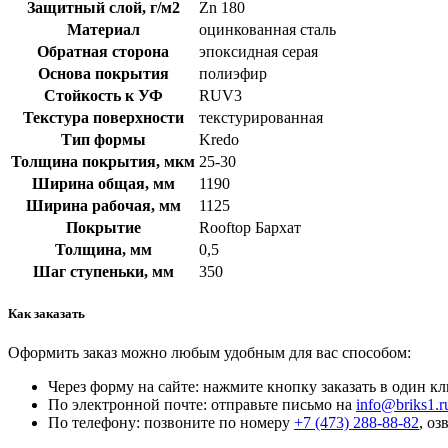
Защитный слой, г/м2
Zn 180
Материал
оцинкованная сталь
Обратная сторона
эпоксидная серая
Основа покрытия
полиэфир
Стойкость к УФ
RUV3
Текстура поверхности
текстурированная
Тип формы
Kredo
Толщина покрытия, мкм
25-30
Ширина общая, мм
1190
Ширина рабочая, мм
1125
Покрытие
Rooftop Бархат
Толщина, мм
0,5
Шаг ступеньки, мм
350
Как заказать
Оформить заказ можно любым удобным для вас способом:
Через форму на сайте: нажмите кнопку заказать в один кл
По электронной почте: отправьте письмо на
info@briks1.r
По телефону: позвоните по номеру
+7 (473) 288-88-82
, о