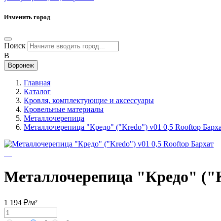
Изменить город
Поиск
В
Воронеж
Главная
Каталог
Кровля, комплектующие и аксессуары
Кровельные материалы
Металлочерепица
Металлочерепица "Кредо" ("Kredo") v01 0,5 Rooftop Барх
Металлочерепица "Кредо" ("Kr
1 194 ₽/м²