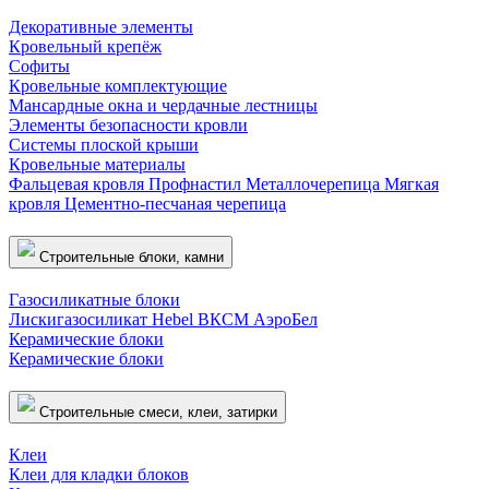
Декоративные элементы
Кровельный крепёж
Софиты
Кровельные комплектующие
Мансардные окна и чердачные лестницы
Элементы безопасности кровли
Системы плоской крыши
Кровельные материалы
Фальцевая кровля
Профнастил
Металлочерепица
Мягкая
кровля
Цементно-песчаная черепица
Строительные блоки, камни
Газосиликатные блоки
Лискигазосиликат
Hebel
ВКСМ
АэроБел
Керамические блоки
Керамические блоки
Строительные смеси, клеи, затирки
Клеи
Клеи для кладки блоков