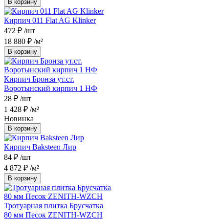
В корзину
Кирпич 011 Flat AG Klinker
472 ₽
/шт
18 880 ₽
/м²
В корзину
Кирпич Бронза ут.ст.
Воротынский кирпич 1 НФ
28 ₽
/шт
1 428 ₽
/м²
Новинка
В корзину
Кирпич Baksteen Лир
84 ₽
/шт
4 872 ₽
/м²
В корзину
Тротуарная плитка Брусчатка
80 мм Песок ZENITH-WZCH