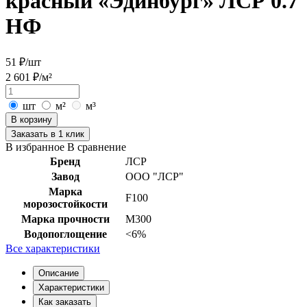
красный «Эдинбург» ЛСР 0.7
НФ
51 ₽/шт
2 601 ₽/м²
шт
м²
м³
В корзину
Заказать в 1 клик
В избранное
В сравнение
Бренд
ЛСР
Завод
ООО "ЛСР"
Марка
F100
морозостойкости
Марка прочности
М300
Водопоглощение
<6%
Все характеристики
Описание
Характеристики
Как заказать