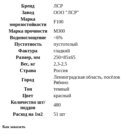
Бренд
ЛСР
Завод
ООО "ЛСР"
Марка
F100
морозостойкости
Марка прочности
М300
Водопоглощение
<6%
Пустотность
пустотелый
Фактура
гладкий
Размер, мм
250×85x65
Вес, кг
2,3-2,5
Страна
Россия
Ленинградская область, посёлок
Город
Рябино
Тон
темный
Цвет
красный
Количество шт/
480
поддон
Расход на 1м2
51 шт
Как заказать