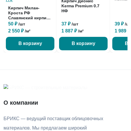
Кирпич Дионис
Kerma Premium 0.7
Кирпич Милан-
НФ
Кроста РФ
Славянский кирпич
1 НФ
50 ₽
37 ₽
39 ₽
/шт
/шт
/ш
2 550 ₽
1 887 ₽
1 989 
/м²
/м²
В корзину
В корзину
В 
О компании
БРИКС — ведущий поставщик облицовочных
материалов. Мы предлагаем широкий