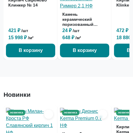
Кирпич Сафоново
Кирпич 
Клинкер № 14
Klinker
Камень
керамический
поризованный
Римкер 2,1 НФ
421 ₽
24 ₽
472 ₽
/шт
/шт
/
15 998 ₽
648 ₽
18 880
/м²
/м²
В корзину
В корзину
В 
Новинки
новинка
новинка
новинка
Кирпич
Kerma P