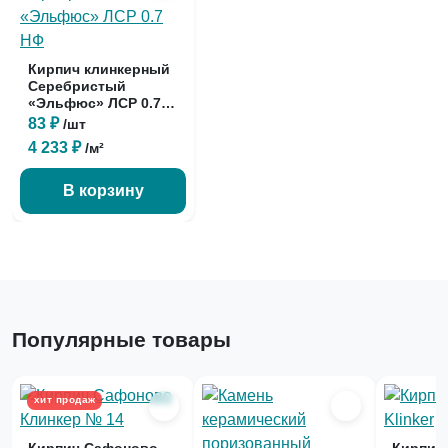
Кирпич клинкерный
Серебристый
«Эльфюс» ЛСР 0.7
НФ
83 ₽
/шт
4 233 ₽
/м²
В корзину
Популярные товары
хит продаж