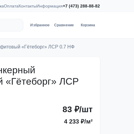
ка
Оплата
Контакты
Информация
+7 (473) 288-88-82
Избранное
Сравнение
Корзина
афитовый «Гётеборг» ЛСР 0.7 НФ
нкерный
 «Гётеборг» ЛСР
83 ₽/шт
4 233 ₽/м²