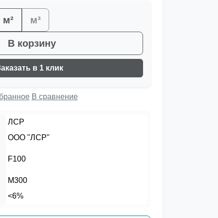
м²
м³
В корзину
Заказать в 1 клик
збранное
В сравнение
ЛСР
ООО "ЛСР"
F100
М300
<6%