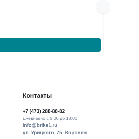
Кирпич Дио
37 ₽
/шт
1 887 ₽
/м²
Контакты
+7 (473) 288-88-82
Ежедневно с 9:00 до 18:00
info@briks1.ru
ул. Урицкого, 75, Воронеж