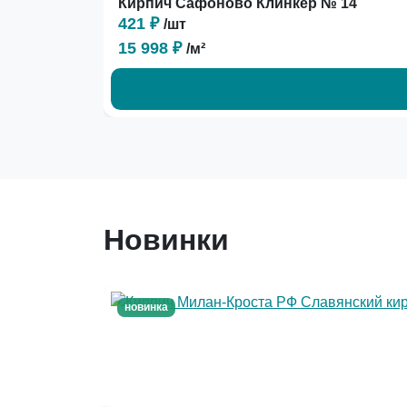
Кирпич Сафоново Клинкер № 14
421 ₽
/шт
15 998 ₽
/м²
Новинки
новинка