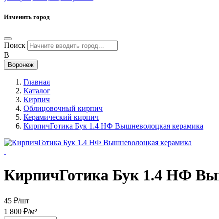
Изменить город
Поиск
В
Воронеж
Главная
Каталог
Кирпич
Облицовочный кирпич
Керамический кирпич
КирпичГотика Бук 1.4 НФ Вышневолоцкая керамика
КирпичГотика Бук 1.4 НФ В
45 ₽/шт
1 800 ₽/м²