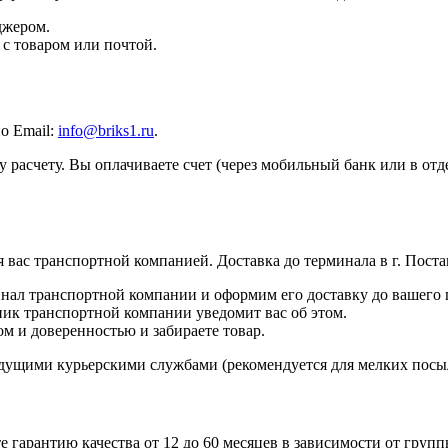
джером.
 с товаром или почтой.
по Email:
info@briks1.ru
.
 расчету. Вы оплачиваете счет (через мобильный банк или в отд
 вас транспортной компанией. Доставка до терминала в г. Пост
инал транспортной компании и оформим его доставку до вашего 
ник транспортной компании уведомит вас об этом.
м и доверенностью и забираете товар.
дущими курьерскими службами (рекомендуется для мелких посы
те гарантию качества от 12 до 60 месяцев в зависимости от груп