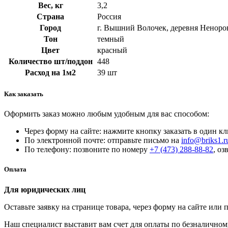
Вес, кг
3,2
Страна
Россия
Город
г. Вышний Волочек, деревня Неноро
Тон
темный
Цвет
красный
Количество шт/поддон
448
Расход на 1м2
39 шт
Как заказать
Оформить заказ можно любым удобным для вас способом:
Через форму на сайте: нажмите кнопку заказать в один кл
По электронной почте: отправьте письмо на
info@briks1.r
По телефону: позвоните по номеру
+7 (473) 288-88-82
, о
Оплата
Для юридических лиц
Оставьте заявку на странице товара, через форму на сайте или 
Наш специалист выставит вам счет для оплаты по безналичному