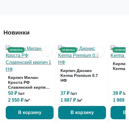
Новинки
новинка
новинка
новинка
Кирпич
Kerma P
Кирпич Дионис
Kerma Premium 0.7
Кирпич Милан-
НФ
Кроста РФ
Славянский кирпич
1 НФ
50 ₽
37 ₽
39 ₽
/шт
/шт
/ш
2 550 ₽
1 887 ₽
1 989 
/м²
/м²
В корзину
В корзину
В 