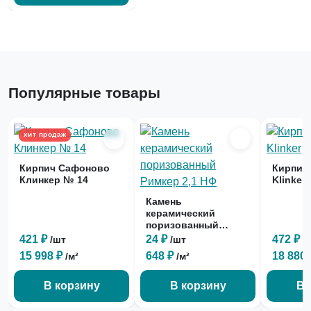
Популярные товары
хит продаж
Кирпич Сафоново
Кирпич 
Клинкер № 14
Klinker
Камень
керамический
поризованный
Римкер 2,1 НФ
421 ₽
24 ₽
472 ₽
/шт
/шт
/
15 998 ₽
648 ₽
18 880
/м²
/м²
В корзину
В корзину
В 