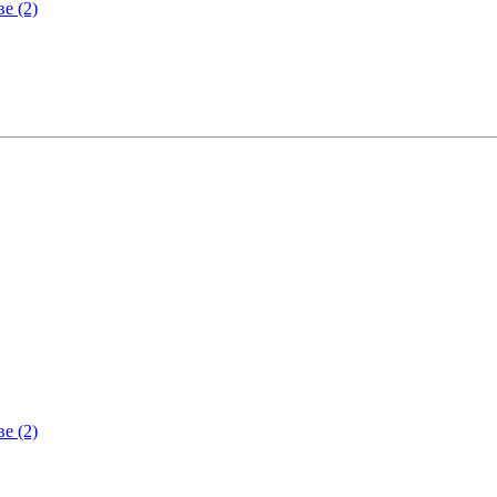
ове
(2)
ове
(2)