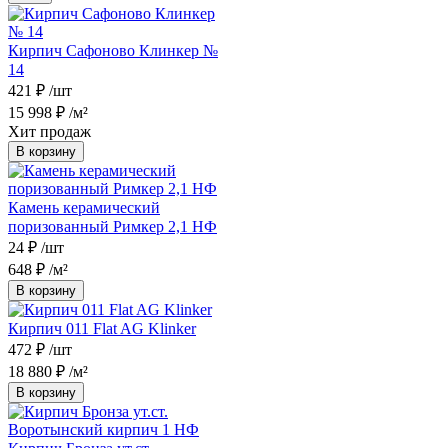
Кирпич Сафоново Клинкер №
14
421 ₽
/шт
15 998 ₽
/м²
Хит продаж
В корзину
Камень керамический
поризованный Римкер 2,1 НФ
24 ₽
/шт
648 ₽
/м²
В корзину
Кирпич 011 Flat AG Klinker
472 ₽
/шт
18 880 ₽
/м²
В корзину