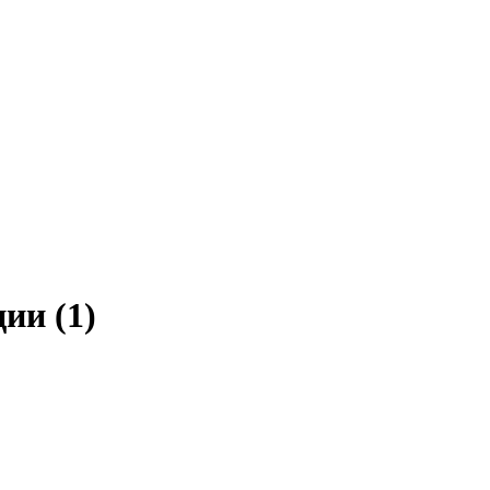
яции
(1)