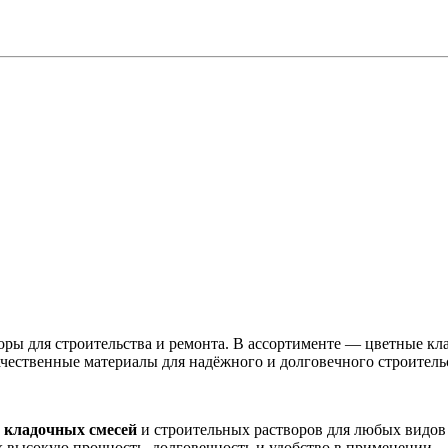
оры для строительства и ремонта. В ассортименте — цветные кла
ачественные материалы для надёжного и долговечного строитель
х
кладочных смесей
и строительных растворов для любых видов
высокую прочность, долговечность и удобство в применении.