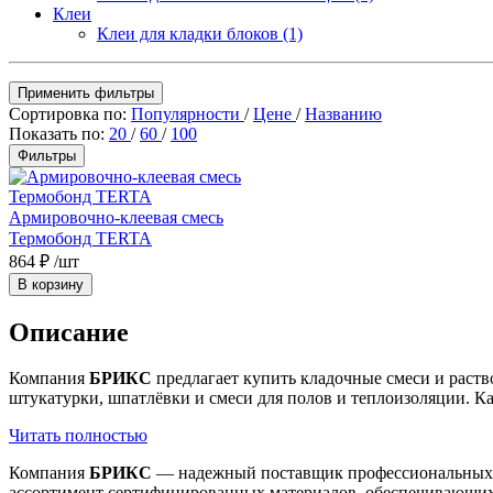
Клеи
Клеи для кладки блоков
(1)
Применить фильтры
Сортировка по:
Популярности
/
Цене
/
Названию
Показать по:
20
/
60
/
100
Фильтры
Армировочно-клеевая смесь
Термобонд TERTA
864 ₽
/шт
В корзину
Описание
Компания
БРИКС
предлагает купить кладочные смеси и раств
штукатурки, шпатлёвки и смеси для полов и теплоизоляции. К
Читать полностью
Компания
БРИКС
— надежный поставщик профессиональны
ассортимент сертифицированных материалов, обеспечивающих 