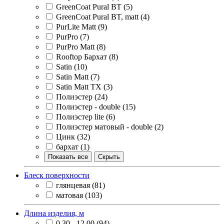
GreenCoat Pural BT
(5)
GreenCoat Pural BT, matt
(4)
PurLite Matt
(9)
PurPro
(7)
PurPro Matt
(8)
Rooftop Бархат
(8)
Satin
(10)
Satin Matt
(7)
Satin Matt TX
(3)
Полиэстер
(24)
Полиэстер - double
(15)
Полиэстер lite
(6)
Полиэстер матовый - double
(2)
Цинк
(32)
бархат
(1)
Показать все
Скрыть
Блеск поверхности
глянцевая
(81)
матовая
(103)
Длина изделия, м
0,30 - 12,00
(94)