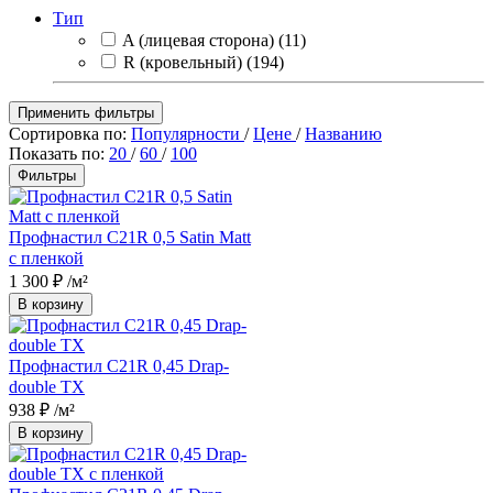
Тип
A (лицевая сторона)
(11)
R (кровельный)
(194)
Применить фильтры
Сортировка по:
Популярности
/
Цене
/
Названию
Показать по:
20
/
60
/
100
Фильтры
Профнастил С21R 0,5 Satin Matt
с пленкой
1 300 ₽
/м²
В корзину
Профнастил С21R 0,45 Drap-
double TX
938 ₽
/м²
В корзину