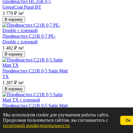
Профнастил НС35R 0,5
GreenCoat Pural BT
3 779 ₽
/м²
В корзину
Профнастил С21R 0,7 PE-
Double с пленкой
1 482 ₽
/м²
В корзину
Профнастил С21R 0,5 Satin Matt
TX
1 287 ₽
/м²
В корзину
Профнастил С21R 0,5 Satin Matt
TX с пленкой
Мы используем cookie для улучшения работы сайта.
1 300 ₽
/м²
Продолжая пользоваться сайтом, вы соглашаетесь с
Ок
В корзину
политикой конфиденциальности
.