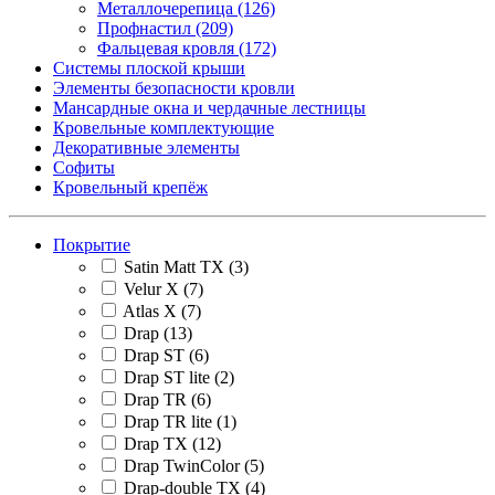
Металлочерепица
(126)
Профнастил
(209)
Фальцевая кровля
(172)
Системы плоской крыши
Элементы безопасности кровли
Мансардные окна и чердачные лестницы
Кровельные комплектующие
Декоративные элементы
Софиты
Кровельный крепёж
Покрытие
Satin Matt TX
(3)
Velur X
(7)
Atlas X
(7)
Drap
(13)
Drap ST
(6)
Drap ST lite
(2)
Drap TR
(6)
Drap TR lite
(1)
Drap TX
(12)
Drap TwinColor
(5)
Drap-double TX
(4)